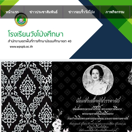
หน้าแรก
ข่าวประชาสัมพันธ์
ข่าวรอบรั้ววังโป่ง
ภาพกิจกรรม
รม
ี
นีนาถ
ละถวาย