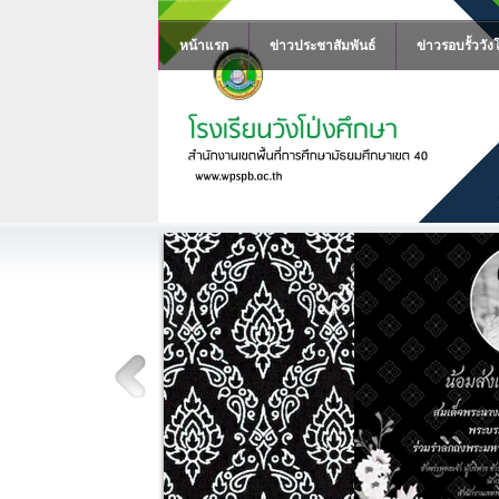
หน้าแรก
ข่าวประชาสัมพันธ์
ข่าวรอบรั้ววัง
ส
ร
น้
พ
คว