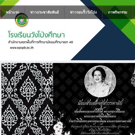
หน้าแรก
ข่าวประชาสัมพันธ์
ข่าวรอบรั้ววังโป่ง
ภาพกิจกรรม
รม
ปีหลวง
ระบรม
ระ
ู้บริหาร