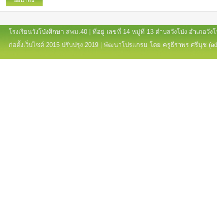
ย้อนกลับ
โรงเรียนวังโป่งศึกษา สพม.40 | ที่อยู่ เลขที่ 14 หมู่ที่ 13 ตำบลวังโป่ง อำเภอ
ก่อตั้งเว็บไซต์ 2015 ปรับปรุง 2019 | พัฒนาโปรแกรม โดย ครูธีราพร ศรีนุช (a