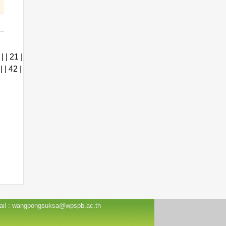
 |
| 21 |
|
| 42 |
 Email : wangpongsuksa@wpspb.ac.th