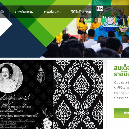
ITA
โป่ง
ภาพกิจกรรม
คนเก่ง ว.ศ.
วีดีโอกิจกรรม
ITA 2566
I
NO G
โรงเรียน
เนื่องใน
อ่า