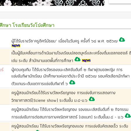
ษา โรงเรียนวังโป่งศึกษา
ผู้ได้รับรางวัล"ครูดีศรีมัธยม" เนื่องในวันครู ครั้งที่ ๖๘ พ.ศ. ๒๕๖๗
เป็นผู้ขับเคลื่อนการดำเนินงานโรงเรียนปลอดบุหรี่และเครื่องดื่มแอลกอฮอล์ ด
เด่น ระดับ สำนักงานเขตพื้นที่การศึกษา
ร์
ผู้ควบคุมทีม ได้รับรางวัลรองชนะเลิศอันดับที่ ๒ กีฬาฟุตบอลหญิง การ
แข่งขันกีฬานักเรียน นักศึกษาแห่งชาติประจำปี ๒๕๖๗ รอบคัดเลือกนักกีฬา
ตัวแทนระดับเขตการแข่งขันกีฬาที่ ๖
ครูผู้สอนนักเรียนได้รับรางวัลเหรียญทอง การแข่งขันการแสดงทาง
วิทยาศาสตร์(Sciene show) ระดับชั้น ม.๔-ม.๖
ครูผู้สอนนักเรียน ได้รับรางวัลเหรียญทอง รองชนะเลิสอันดับที่ ๒ กิจกรรม
การแข่งขันการต่อสมการทางคณิตศาสตร์ (เอแมท) ระดับชั้นม.๔ - ม.๖
ครูผู้สอนนักเรียน ได้รับรางวัลเหรียญทองแดง การแข่งขันคิดเลขเร็ว ระดับ