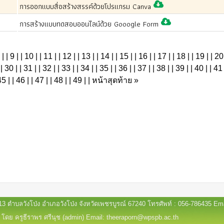
การออกแบบสื่อสร้างสรรค์ด้วยโปรแกรม Canva
การสร้างแบบทดสอบออนไลน์ด้วย Gooogle Form
 |
| 9 |
| 10 |
| 11 |
| 12 |
| 13 |
| 14 |
| 15 |
| 16 |
| 17 |
| 18 |
| 19 |
| 20
| 30 |
| 31 |
| 32 |
| 33 |
| 34 |
| 35 |
| 36 |
| 37 |
| 38 |
| 39 |
| 40 |
| 41 
45 |
| 46 |
| 47 |
| 48 |
| 49 |
| หน้าสุดท้าย
»
ที่ 13 ตำบลวังโป่ง อำเภอวังโป่ง จังหวัดเพชรบูรณ์ 67240 โทรศัพท์ : 056-786435
โดย ครูธีราพร ศรีนุช (admin) Email: theeraporn@wpspb.ac.th