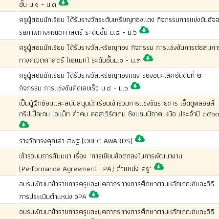
ชั้น ม.๑ - ม.๓
ครูผู้สอนนักเรียน ได้รับรางวัลระดับเหรียญทองแดง กิจกรรมการแข่งขันอัจ
ริยภาพทางคณิตศาสตร์ ระดับชั้น ม.๔ - ม.๖
ครูผู้สอนนักเรียน ได้รับรางวัลเหรียญทอง กิจกรรม การแข่งขันการต่อสมกา
ทางคณิตศาสตร์ (เอแมท) ระดับชั้นม.๑ - ม.๓
ครูผู้สอนนักเรียน ได้รับรางวัลเหรียญทองแดง รองชนะเลิศอันดับที่ ๒
กิจกรรม การแข่งขันคิดเลขเร็ว ม.๔ - ม.๖
เป็นผู้ฝึกซ้อมและสนันสนุนนักเรียนเข้าร่วมการแข่งขันรายการ เอ็ดดูพลอยส์
ทริปเปิ้ลเกม เอแม็ท คำคม คอสเวิร์ดเกม ชิงแชมป์ภาคเหนือ ประจำปี ๒๕๖
รางวัลทรงคุณค่า สพฐ.(OBEC AWARDS)
เข้าร่วมมการสัมมนา เรื่อง "การเขียนข้อตกลงในการพัฒนางาน
(Performance Agreement : PA) ตำแหน่ง ครู"
อบรมพัฒนาข้าราชการครูและบุคลากรทางการศึกษาตามหลักเกณฑ์และวิธี
การประเมินตำแหน่ง วPA
อบรมพัฒนาข้าราชการครูและบุคลากรทางการศึกษาตามหลักเกณฑ์และวิธี