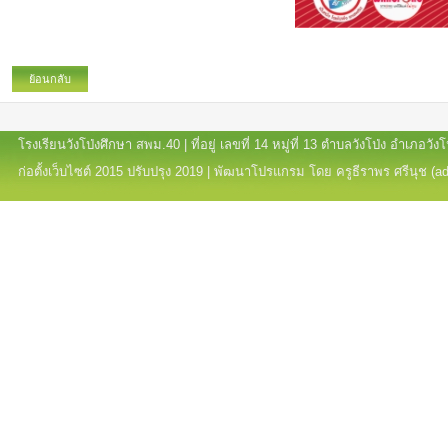
ย้อนกลับ
โรงเรียนวังโป่งศึกษา สพม.40 | ที่อยู่ เลขที่ 14 หมู่ที่ 13 ตำบลวังโป่ง อำเภอ
ก่อตั้งเว็บไซต์ 2015 ปรับปรุง 2019 | พัฒนาโปรแกรม โดย ครูธีราพร ศรีนุช (a