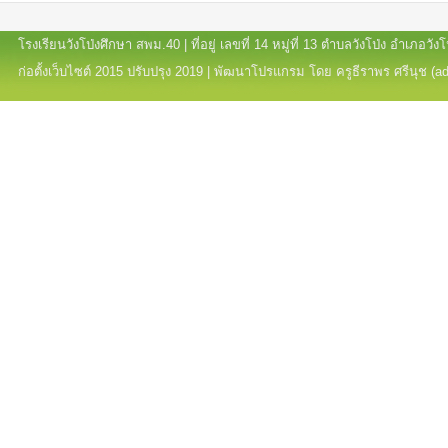
โรงเรียนวังโป่งศึกษา สพม.40 | ที่อยู่ เลขที่ 14 หมู่ที่ 13 ตำบลวังโป่ง อำเภอ
ก่อตั้งเว็บไซต์ 2015 ปรับปรุง 2019 | พัฒนาโปรแกรม โดย ครูธีราพร ศรีนุช (a