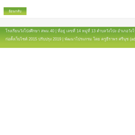
ย้อนกลับ
โรงเรียนวังโป่งศึกษา สพม.40 | ที่อยู่ เลขที่ 14 หมู่ที่ 13 ตำบลวังโป่ง อำเภอ
ก่อตั้งเว็บไซต์ 2015 ปรับปรุง 2019 | พัฒนาโปรแกรม โดย ครูธีราพร ศรีนุช (a