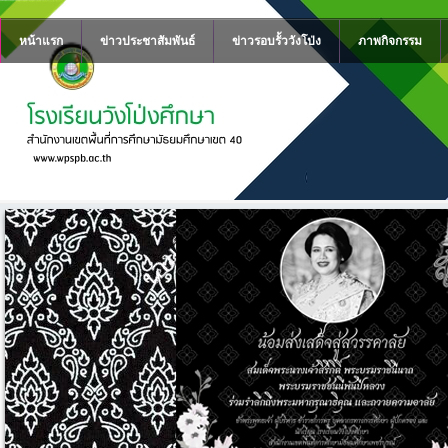
หน้าแรก
ข่าวประชาสัมพันธ์
ข่าวรอบรั้ววังโป่ง
ภาพกิจกรรม
รม
ี
นีนาถ
ละถวาย