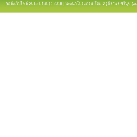
ก่อตั้งเว็บไซต์ 2015 ปรับปรุง 2019 | พัฒนาโปรแกรม โดย ครูธีราพร ศรีนุช (a