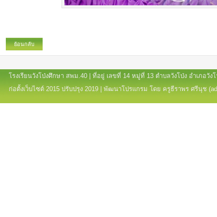
ย้อนกลับ
โรงเรียนวังโป่งศึกษา สพม.40 | ที่อยู่ เลขที่ 14 หมู่ที่ 13 ตำบลวังโป่ง อำเภอ
ก่อตั้งเว็บไซต์ 2015 ปรับปรุง 2019 | พัฒนาโปรแกรม โดย ครูธีราพร ศรีนุช (a