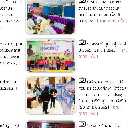
ข่งขัน TO BE
การประชุมชี้แจงทำข้อ
่อรักษา
ตกลงร่วมกันผู้ปกครองและ
็นต้นแบบ
นักเรียนมาสายบ่อยครั้ง (8
15 ก.ค.2562)
ก.ค.2562)
( อ่าน 2182 ครั้ง )
)
ทวนคําปฏิญาณ
กิจกรรมวันสุนทรภู่ ประจำ
องในวันคล้าย
ปี 2562 (26 มิ.ย.2562)
( อ่าน
เสือแห่งชาติ
2188 ครั้ง )
 ก.ค.2562)
(
ันต่อต้านยา
เครือข่ายดาวกระจายไร้
ิ.ย.2562)
(
ควัน ร.ร.วังโป่งศึกษา ได้จัดผล
งานทางวิชาการ ในงานประชุม
วิชาการบุหรี่กับสุขภาพ ครั้งที่ 1
(20-21 มิ.ย.2562)
( อ่าน
2189 ครั้ง )
ไหว้ครู ประจำ
โครงการจิตอาสา เรา