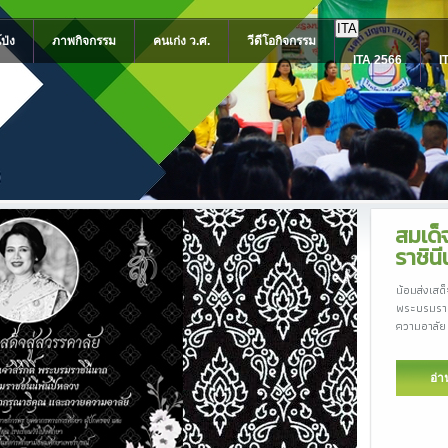
ITA
โป่ง
ภาพกิจกรรม
คนเก่ง ว.ศ.
วีดีโอกิจกรรม
ITA 2566
I
NO G
โรงเรียนวั
เทศกาลและ
อ่า