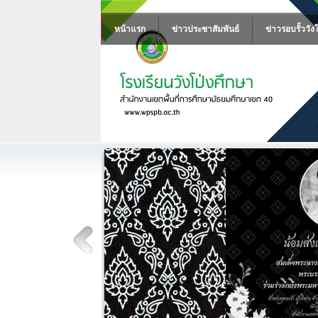
หน้าแรก
ข่าวประชาสัมพันธ์
ข่าวรอบรั้ววัง
์ พระบรม
นีพันปีหลวง
กิติ์ พระบรมราชินีนาถ
มหากรุณาธิคุณ และถวาย
ารคร