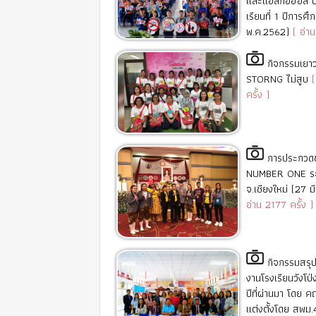
และแอลกอฮอล์ 
เรียนที่ 1 ปีการศ
พ.ค.2562)
( อ่าน
กิจกรรมเยา
STORNG ไม่สูบ
(
ครั้ง )
การประกวด
NUMBER ONE ระ
จ.เชียงใหม่ (27 
อ่าน 2177 ครั้ง )
กิจกรรมสรุ
งานโรงเรียนวังโป
ปีที่ผ่านมา โดย 
แต่งตั้งโดย สพม