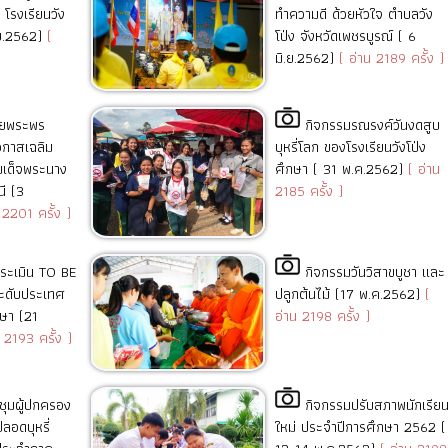
โรงเรียนวัง
ทำความดี ด้วยหัวใจ ตำบลวัง
.ย.2562)
(
โป่ง จังหวัดเพชรบูรณ์ ( 6
มิ.ย.2562)
( อ่าน 2189 ครั้ง )
ายพระพร
กิจกรรมรณรงค์วันงดสูบ
อกาสเฉลิม
บุหรี่โลก ของโรงเรียนวังโป่ง
เด็จพระนาง
ศึกษา ( 31 พ.ค.2562)
( อ่าน
นี (3
2185 ครั้ง )
 2201 ครั้ง )
ประเมิน TO BE
กิจกรรมวันวิสาขบูชา และ
ดับประเทศ
ปลูกต้นไม้ (17 พ.ค.2562)
(
กษา (21
อ่าน 2198 ครั้ง )
 2193 ครั้ง )
ชุมผู้ปกครอง
กิจกรรมปรับสภาพนักเรีย
อดบุหรี่
ใหม่ ประจำปีการศึกษา 2562 (