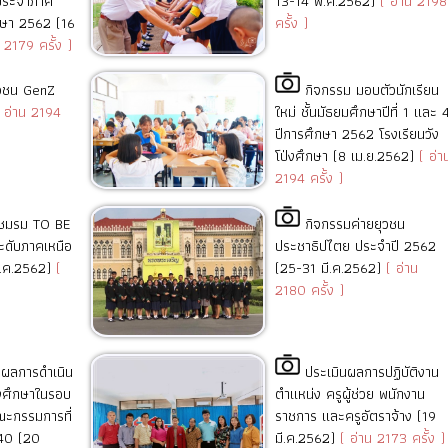
ประจำภาค
13-14 พ.ค.2562)
( อ่าน 2198
ึกษา 2562 (16
ครั้ง )
 2179 ครั้ง )
วชน GenZ
กิจกรรม มอบตัวนักเรียน
 อ่าน 2194
ใหม่ ชั้นมัธยมศึกษาปีที่ 1 และ 
ปีการศึกษา 2562 โรงเรียนวัง
โป่งศึกษา (8 เม.ย.2562)
( อ่า
2194 ครั้ง )
ชมรม TO BE
กิจกรรมค่ายยุวชน
ดับภาคเหนือ
ประชาธิปไตย ประจำปี 2562
มี.ค.2562)
(
(25-31 มี.ค.2562)
( อ่าน
2180 ครั้ง )
ปผลการดำเนิน
ประเมินผลการปฏิบัติงาน
่งศึกษาในรอบ
ตำแหน่ง ครูผู้ช่วย พนักงาน
คณะกรรมการที่
ราชการ และครูอัตราจ้าง (19
.40 (20
มี.ค.2562)
( อ่าน 2173 ครั้ง )