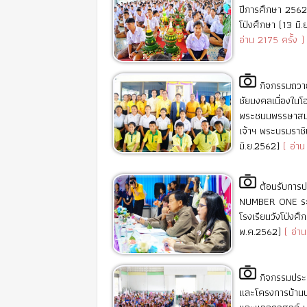
ปีการศึกษา 2562 
โป่งศึกษา (13 มิ
อ่าน 2175 ครั้ง )
กิจกรรมถว
ชัยมงคลเนื่องในโ
พระชนมพรรษาสม
เจ้าฯ พระบรมราชิ
มิ.ย.2562)
( อ่าน
ต้อนรับการ
NUMBER ONE ระ
โรงเรียนวังโป่งศึ
พ.ค.2562)
( อ่าน
กิจกรรมประ
และโครงการบ้านปล